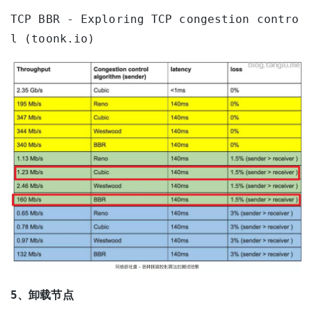
TCP BBR - Exploring TCP congestion contro
l (toonk.io)
5、卸载节点