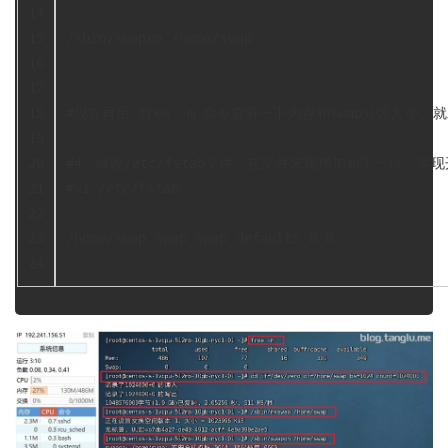
14
15
/sbin/swapon /home/swap
16
17
18
#现在再用 free -m 命令查看一下内存和swap分区大小，
19
20
#4、修改/etc/fstab文件，在文件末尾增加如下一行，实
21
#vi /etc/fstab
22
23
/home/swap swap swap defaults 0 0
24