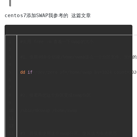
centos7添加SWAP我参考的
这篇文章
1
#先用 free -m 查看一下swap的大小
2
3
#1、使用dd命令创建/home/swap这么一个分区文件。文件的大
4
5
dd
if
=/dev/zero of=/home/swap bs=1024 count=102
6
7
8
#2、接着再把这个分区变成swap分区
9
10
/sbin/mkswap /home/swap
11
12
13
#3、再接着使用这个swap分区。使其成为有效状态