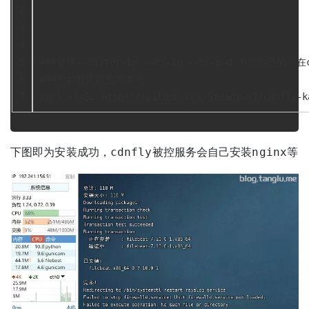
2
3
4
5
###替换--master-ip --es-ip --es-pwd 为你自己的，
6
###例如我执行的脚本为
7
curl -fsSL https://github.com/Steady-WJ/cdnfly-k
下图即为安装成功，cdnfly被控服务会自己安装nginx等