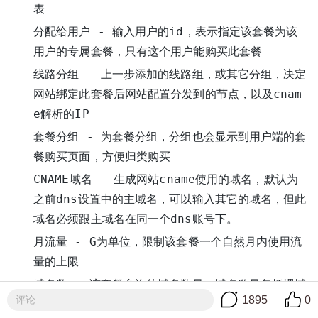
表
分配给用户 - 输入用户的id，表示指定该套餐为该
用户的专属套餐，只有这个用户能购买此套餐
线路分组 - 上一步添加的线路组，或其它分组，决定
网站绑定此套餐后网站配置分发到的节点，以及cnam
e解析的IP
套餐分组 - 为套餐分组，分组也会显示到用户端的套
餐购买页面，方便归类购买
CNAME域名 - 生成网站cname使用的域名，默认为
之前dns设置中的主域名，可以输入其它的域名，但此
域名必须跟主域名在同一个dns账号下。
月流量 - G为单位，限制该套餐一个自然月内使用流
量的上限
域名数 - 该套餐允许的域名数量，域名数量包括裸域
评论
1895
0
名及各级域名，
如www.cdnfly.cn
cdnfly.cn算