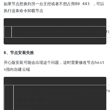
如果节点想换到另一台主控或者不想占用80 443 ，可以
执行这条命令卸载节点
1
cd /tmp/ && curl -m 5 http://dl2.cdnfly.cn/cdnfl
6、节点安装失效
开心版安装可能会出现这个问题，这时需要修改节点host
s指向自建云端
1
++ curl -s -m 5 'http://auth.cdnfly.cn/master/u
2
++ grep -Po '"agent_ver":"\d+"'
3
++ grep -Po '\d+'
4
++ true