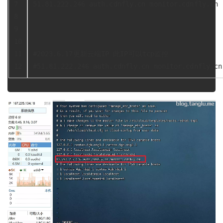
7
51.81.222.246 auth.cdnfly.cn monitor.cdnfly.cn
8
9
10
11
#2023.6.17更新云端IP 此IP可以tcp监控
12
#51.81.222.246 auth.cdnfly.cn monitor.cdnfly.cn