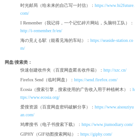
时光邮局（给未来的自己写一封信）：
https://www.hi2future.
com/
I Remember（我记得，一个记忆碎片网站，头脑特工队）：
http://i-remember.fr/en/
海の見える駅（能看见海的车站）：
https://seaside-station.co
m/
网盘/搜索类：
快速创建收件夹（百度网盘匿名收件箱）：
http://xzc.cn/
Firefox Send（临时网盘）：
https://send.firefox.com/
Ecosia（搜索引擎，搜索使用的广告收入用于种植树木）：
h
ttps://www.ecosia.org/
爱搜资源（百度网盘密码破解分享）：
https://www.aisouziyu
an.com/
鸠摩搜书（电子书搜索下载）：
https://www.jiumodiary.com/
GIPHY（GIF动图搜索网站）：
https://giphy.com/