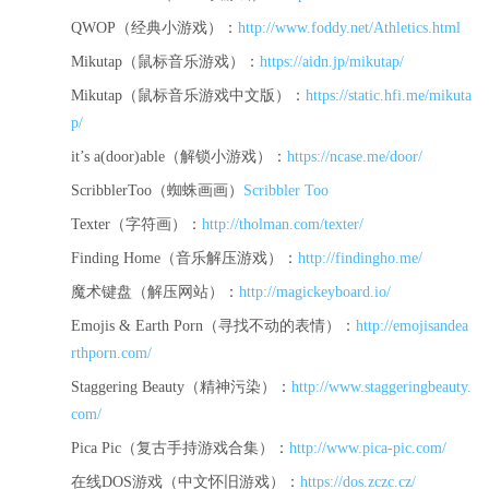
QWOP（经典小游戏）：
http://www.foddy.net/Athletics.html
Mikutap（鼠标音乐游戏）：
https://aidn.jp/mikutap/
Mikutap（鼠标音乐游戏中文版）：
https://static.hfi.me/mikuta
p/
it’s a(door)able（解锁小游戏）：
https://ncase.me/door/
ScribblerToo（蜘蛛画画）
Scribbler Too
Texter（字符画）：
http://tholman.com/texter/
Finding Home（音乐解压游戏）：
http://findingho.me/
魔术键盘（解压网站）：
http://magickeyboard.io/
Emojis & Earth Porn（寻找不动的表情）：
http://emojisandea
rthporn.com/
Staggering Beauty（精神污染）：
http://www.staggeringbeauty.
com/
Pica Pic（复古手持游戏合集）：
http://www.pica-pic.com/
在线DOS游戏（中文怀旧游戏）：
https://dos.zczc.cz/